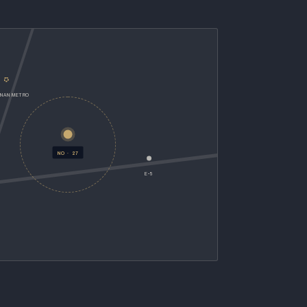
ANAN METRO
NO · 27
E-5