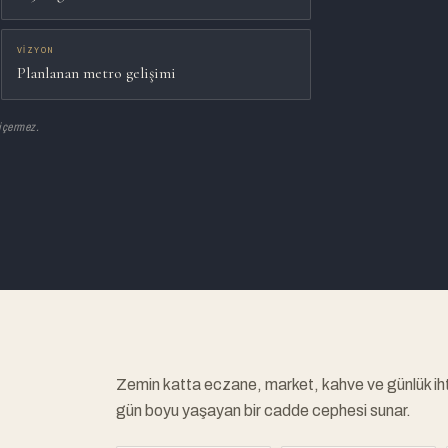
VIZYON
Planlanan metro gelişimi
 içermez.
Zemin katta eczane, market, kahve ve günlük ihti
gün boyu yaşayan bir cadde cephesi sunar.