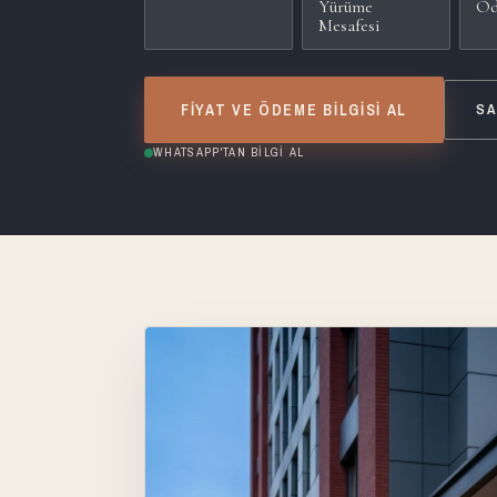
Yürüme
Öd
Mesafesi
FIYAT VE ÖDEME BILGISI AL
SA
WHATSAPP'TAN BILGI AL