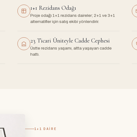
1+1 Rezidans Odağı
Proje odağı 1+1 rezidans daireler; 2+1 ve 3+1
alternatifler için satış ekibi yönlendirir.
23 Ticari Üniteyle Cadde Cephesi
Üstte rezidans yaşamı, altta yaşayan cadde
hattı.
1+1 DAIRE