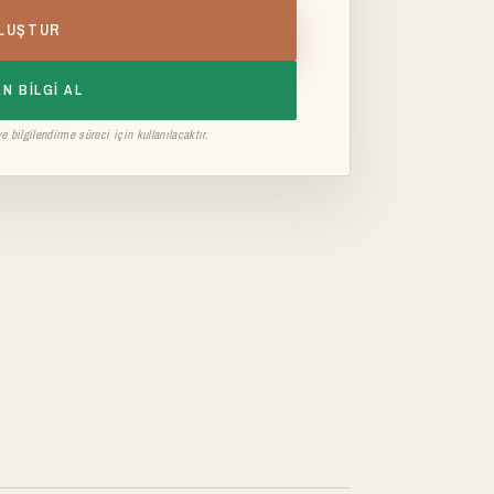
OLUŞTUR
N BILGI AL
 bilgilendirme süreci için kullanılacaktır.