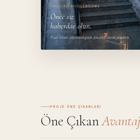
ÖNCELIKLI BILGILENDIRME
Önce siz
haberdar olun.
Fiyat listesi yayınlandığında öncelikli olarak ulaşalım.
PROJE ÖNE ÇIKANLARI
Öne Çıkan
Avantaj