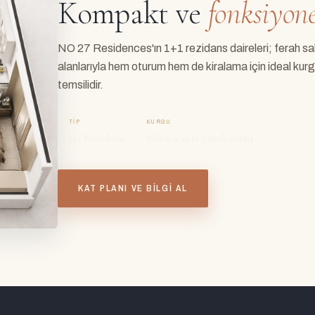
Kompakt ve
fonksiyone
NO 27 Residences'ın 1+1 rezidans daireleri; ferah salo
alanlarıyla hem oturum hem de kiralama için ideal kurg
temsilidir.
TIP
KURGU
1+1 Rezidans
Salon + ayrı yatak odası
KAT PLANI VE BILGI AL