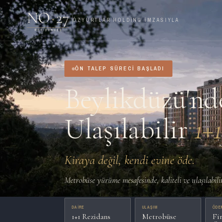
ÖZYURTLAR HOLDING IMZASIYLA
ÖN TALEP SÜRECI BAŞLADI
Beylikdüzü'nde
Ulaşılabilir
1+
Kiraya değil, kendi evine öde.
Metrobüse yürüme mesafesinde, kaliteli ve ulaşılabilir
DAIRE
ULAŞIM
ÖDE
1+1 Rezidans
Metrobüse
Fi