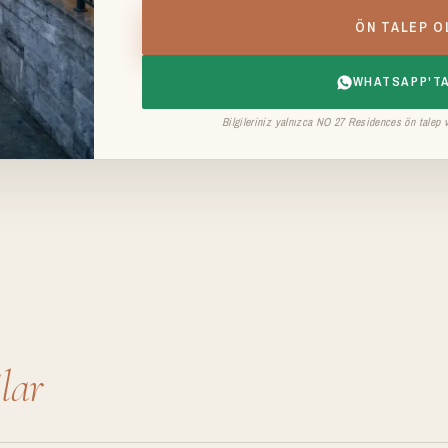
ÖN TALEP 
WHATSAPP'TA
Bilgileriniz yalnızca NO 27 Residences ön talep ve
lar