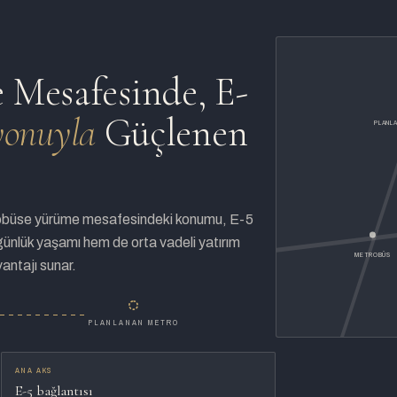
Mesafesinde, E-
yonuyla
Güçlenen
PLANL
obüse yürüme mesafesindeki konumu, E-5
günlük yaşamı hem de orta vadeli yatırım
METROBÜS
antajı sunar.
PLANLANAN METRO
ANA AKS
E-5 bağlantısı