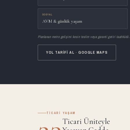
SOSYAL
AVM & günlük yaşam
Planlanan metro gelişimi kesin teslim veya garanti getiri taahhüdü
YOL TARIFI AL · GOOGLE MAPS
23
TICARI YAŞAM
Ticari Üniteyle