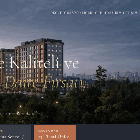
PROJE
LOKASYON
TICARI CEPHE
YATIRIM
İLETIŞIM
 Kaliteli ve
1 Daire Fırsatı
 1+1 rezidans daireleri.
ME
CADDE CEPHESI
rma Senedi /
23 Ticari Ünite