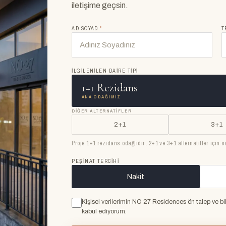
iletişime geçsin.
AD SOYAD
*
T
İLGILENILEN DAIRE TIPI
1+1 Rezidans
ANA ODAĞIMIZ
DIĞER ALTERNATIFLER
2+1
3+1
Proje 1+1 rezidans odağlıdır; 2+1 ve 3+1 alternatifler için s
PEŞINAT TERCIHI
Nakit
Kişisel verilerimin NO 27 Residences ön talep ve b
kabul ediyorum.